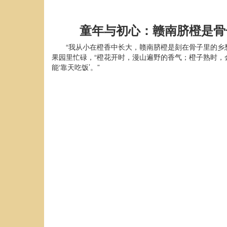
童年与初心
：
赣南脐橙是骨
“我从小在橙香中长大，赣南脐橙是刻在骨子里的乡
果园里忙碌，“橙花开时，漫山遍野的香气；橙子熟时，
能‘靠天吃饭’。”