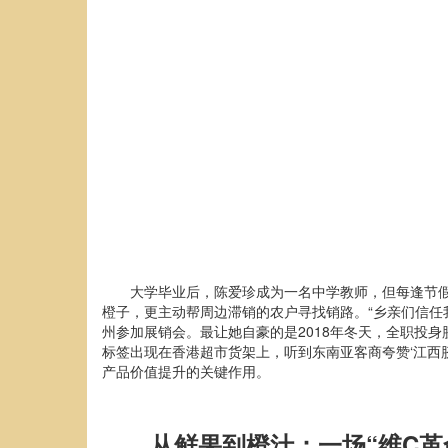
大学毕业后，陈爱珍成为一名中学教师，但每逢节
橙子，更主动帮周边滞销的农户寻找销路。“乡亲们信任
州参加展销会。最让她自豪的是2018年冬天，全职投身
标签出现在香港超市货架上，听到东南亚客商夸赞‘江西
产品价值提升的关键作用。
从鲜果到橙汁：一场“维C革