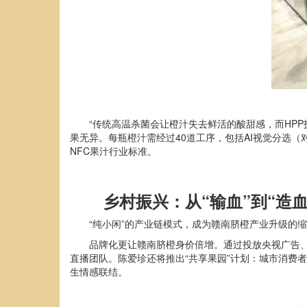
“传统高温杀菌会让橙汁失去鲜活的酸甜感，而HPP
果无异。每瓶橙汁需经过40道工序，包括AI视觉分选（对
NFC果汁行业标准。
乡村振兴：从“输血”到“造血
“纯小闲”的产业链模式，成为赣南脐橙产业升级的缩
品牌化更让赣南脐橙身价倍增。通过投放央视广告、
直播团队。陈爱珍还将推出“共享果园”计划：城市消费
生情感联结。