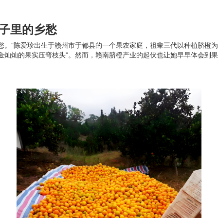
子里的乡愁
愁。”陈爱珍出生于赣州市于都县的一个果农家庭，祖辈三代以种植脐橙
金灿灿的果实压弯枝头”。然而，赣南脐橙产业的起伏也让她早早体会到果