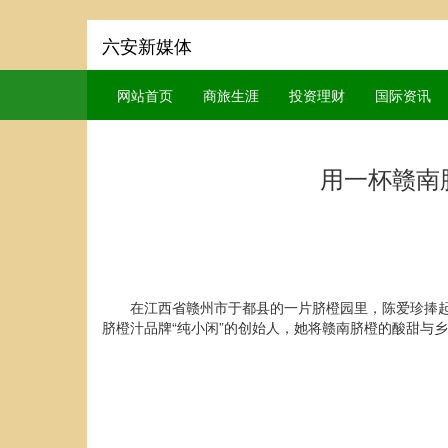
六安新媒体
网站首页
商旅生涯
投资理财
国际资讯
用一杯赣南
在江西省赣州市于都县的一片脐橙园里，陈爱珍捧起
脐橙汁品牌“纯小闲”的创始人，她将赣南脐橙的酸甜与