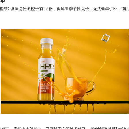
脐橙维C含量是普通橙子的1.5倍，但鲜果季节性太强，无法全年供应。”她
求极高，需解决农残控制、口感稳定性等技术难题。陈爱珍带领团队走访