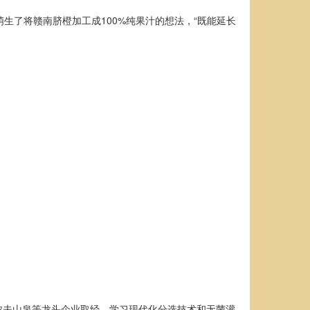
萌生了将赣南脐橙加工成100%纯果汁的想法，“既能延长
农夫山泉等龙头企业取经，学习现代化分选技术和无菌灌