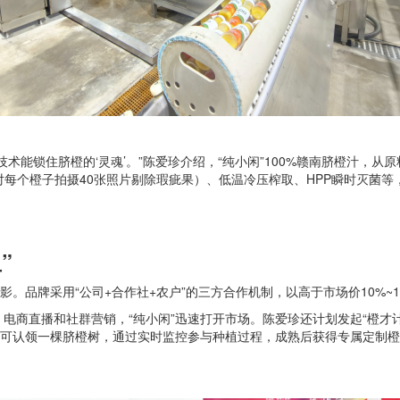
技术能锁住脐橙的‘灵魂’。”陈爱珍介绍，“纯小闲”100%赣南脐橙汁，
每个橙子拍摄40张照片剔除瑕疵果）、低温冷压榨取、HPP瞬时灭菌等，最
”
影。品牌采用“公司+合作社+农户”的三方合作机制，以高于市场价10%~
电商直播和社群营销，“纯小闲”迅速打开市场。陈爱珍还计划发起“橙才
者可认领一棵脐橙树，通过实时监控参与种植过程，成熟后获得专属定制