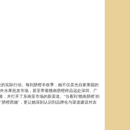
农的实际行动。每到脐橙丰收季，她不仅卖光自家果园的
内外水果批发市场，甚至带着赣南脐橙样品远赴深圳、广
，并打开了东南亚市场的新渠道。“当看到‘赣南脐橙’的
“脐橙西施”，更让她深刻认识到品牌化与渠道建设对农