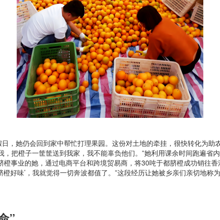
假日，她仍会回到家中帮忙打理果园。这份对土地的牵挂，很快转化为助
我，把橙子一筐筐送到我家，我不能辜负他们。”她利用课余时间跑遍省
脐橙事业的她，通过电商平台和跨境贸易商，将30吨于都脐橙成功销往香港
脐橙好味’，我就觉得一切奔波都值了。”这段经历让她被乡亲们亲切地称为
命”