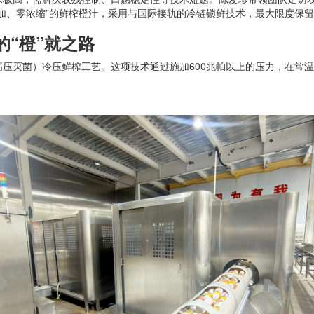
零添加、零浓缩”的鲜榨橙汁，采用与国际接轨的冷链锁鲜技术，最大限度保
的“橙”就之路
高压灭菌）冷压鲜榨工艺。这项技术通过施加600兆帕以上的压力，在常温