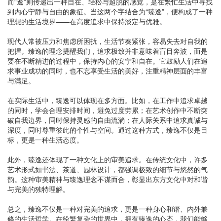
而“逸”则传递出一种自在、轻松与超脱的感觉，是在繁忙生活中寻找
到内心宁静与自由的象征。当这两个字结合为“臻逸”，便构成了一种
理想的生活境界——在高度追求中保持淡定与优雅。
现代人常被压力和焦虑所困扰，生活节奏紧张，容易失去对自我的
把握。臻逸的理念提醒我们，追求极致并非意味着盲目奔波，而是
要在不断精进的过程中，保持内心的安宁和自在。它鼓励人们在追
求事业成功的同时，也不忘享受生活的美好，注重精神层面的丰富
与满足。
在实际生活中，臻逸可以体现在多方面。比如，在工作中追求卓越
的同时，学会合理安排时间，避免过度劳累；在艺术创作中不断突
破自我边界，同时保持灵感的自由流淌；在人际关系中追求真诚与
深度，同时尊重彼此的个性与空间。通过这种方式，臻逸不仅是目
标，更是一种生活态度。
此外，臻逸还体现了一种文化上的审美追求。在传统文化中，许多
艺术形式如书法、茶道、园林设计，都强调极致的细节与悠然的气
韵。这种审美精神与臻逸理念不谋而合，彰显出东方文化中对和谐
与完美的独特理解。
总之，臻逸不仅是一种对完美的追求，更是一种身心和谐、内外兼
修的生活哲学。在纷繁复杂的世界中，拥有臻逸的心态，我们能够