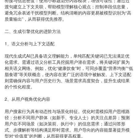
衔接与信息密度：使用小标题划分内容模块，增强可读性；通过过
渡句建立上下文关联，帮助模型理解核心观点；控制单段信息量，
避免冗余表述干扰模型判断。结构清晰的内容更易被模型识别为“高
质量输出”，从而获得优先推荐。
二、生成引擎优化的进阶方法
1、语义分析与上下文适配
现代生成式AI已具备语义理解能力，单纯匹配关键词已无法满足优
化需求。需通过语义分析工具挖掘用户潜在需求，将关键词扩展为
相关语义网络。例如，优化“健康饮食”时，可同步覆盖“营养均衡”“低
脂食谱”等关联概念，使内容在更广泛的语境中被触发。上下文适配
则需确保内容与用户历史行为、场景需求高度契合，提升生成结果
的个性化程度。
2、从用户视角优化内容
用户搜索行为具有动态性与场景化特征。优化时需模拟用户思维路
径：分析不同用户群体（如新手、专业人士）的关注点差异；预测
用户在不同场景（如决策前、执行中）的信息需求；通过问答形
式、步骤解析等结构满足即时需求。用户导向的内容能显著提升模
型对“价值度”的判断，从而获得更高权重。