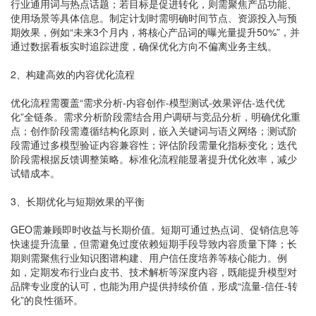
行业通用词与热点话题；若目标是促进转化，则需聚焦产品功能、
使用场景等具体信息。制定计划时需明确时间节点、资源投入与预
期效果，例如“未来3个月内，将核心产品词的曝光量提升50%”，并
通过数据看板实时追踪进度，确保优化方向不偏离业务主线。
2、构建高效的内容优化流程
优化流程需覆盖“需求分析-内容创作-模型测试-效果评估-迭代优
化”全链条。需求分析阶段需结合用户调研与竞品分析，明确优化重
点；创作阶段需遵循结构化原则，嵌入关键词与语义网络；测试阶
段需通过多模型验证内容兼容性；评估阶段需量化指标变化；迭代
阶段需根据反馈调整策略。标准化流程能显著提升优化效率，减少
试错成本。
3、长期优化与短期效果的平衡
GEO需兼顾即时收益与长期价值。短期可通过热点词、促销信息等
快速提升流量，但需避免过度依赖短期手段导致内容质量下降；长
期则需聚焦行业知识图谱构建、用户信任度培养等核心能力。例
如，定期发布行业白皮书、技术解析等深度内容，既能提升模型对
品牌专业度的认可，也能为用户提供持续价值，形成“流量-信任-转
化”的良性循环。