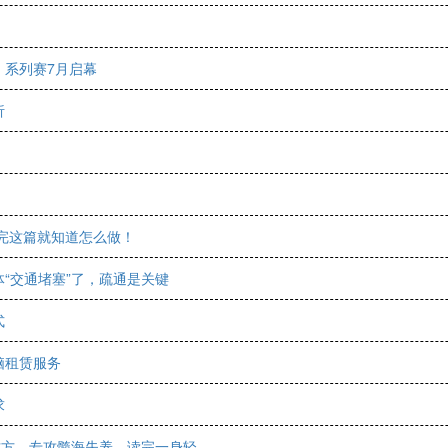
E」系列赛7月启幕
析
看完这篇就知道怎么做！
“交通堵塞”了，疏通是关键
式
脑租赁服务
求
古方，专攻髓海失养，读完一身轻