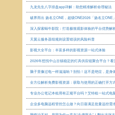
九龙先生八字排盘app详解：助您精准解析命理秘法
破界而出 扬名立ONE，超级ONE2026「扬名立ON
深入探索蜗牛影院：打造极致观影体验的平台优势解
天翼云服务器组规则设置错误的风险科普
影视大全平台：丰富多样的影视资源一站式体验
2026年想找中山古镇稳定的灯具供应链聚合平台？
脑子里像过电一样滋滋响？别怕！这不是绝症，是身体
全方位解析免费影视资源：获取与使用的正确打开方
专业办公笔记本租用有正规平台吗？艾特租一站式电
企业多电脑远程管控怎么做？向日葵满足批量远控需
脑鸣治不好，是因为你一直在“头痛医头”！翻出这张