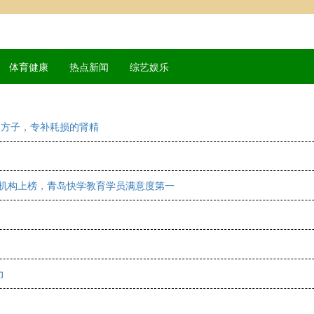
体育健康
热点新闻
综艺娱乐
的方子，专补耗损的肾精
家机构上榜，青岛快学教育学员满意度第一
力