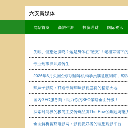
六安新媒体
网站首页
商旅生涯
投资理财
国际资讯
失眠、健忘还脑鸣？这是身体在“透支”！老祖宗留下
专业刑事律师姬传生
2026年6月央国企求职辅导机构学员满意度测评，8
辣妹子影院：打造专属辣味影视盛宴的精彩天地
国内GEO服务商：助力你的SEO策略全面升级！
探索时尚界的极简主义传奇品牌The Row的崛起与魅
全面解析番茄电影网：影视爱好者的理想观影平台